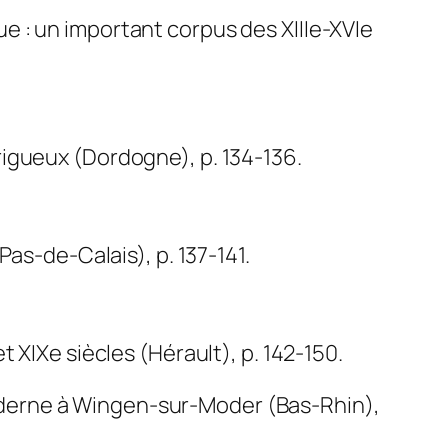
 : un important corpus des XIIIe-XVIe
igueux (Dordogne), p. 134-136.
as-de-Calais), p. 137-141.
 XIXe siècles (Hérault), p. 142-150.
derne à Wingen-sur-Moder (Bas-Rhin),