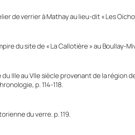
er de verrier à Mathay au lieu-dit « Les Oichot
re du site de « La Callotière » au Boullay-Miv
 IIIe au VIIe siècle provenant de la région de
ronologie, p. 114-118.
ienne du verre. p. 119.