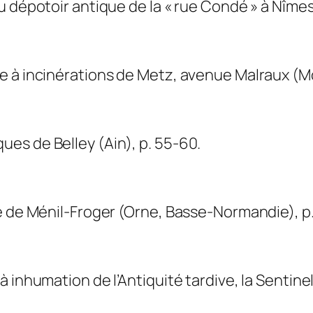
u dépotoir antique de la « rue Condé » à Nîmes
 à incinérations de Metz, avenue Malraux (Mo
es de Belley (Ain), p. 55-60.
e de Ménil-Froger (Orne, Basse-Normandie), p.
 inhumation de l’Antiquité tardive, la Sentinel