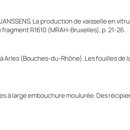
SSENS, La production de vaisselle en vitrum 
du fragment R1610 (MRAH-Bruxelles), p. 21-26.
es à Arles (Bouches-du-Rhône). Les fouilles de 
es à large embouchure moulurée. Des récipients