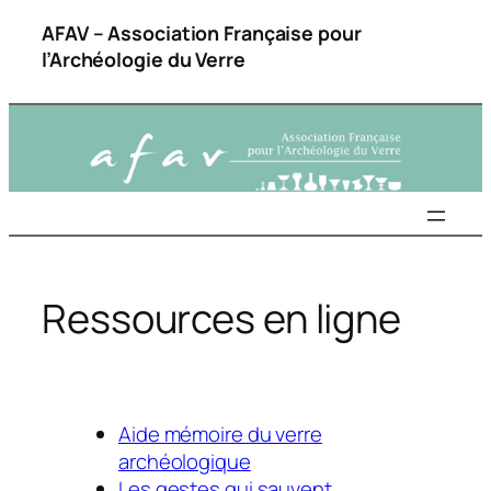
Aller
AFAV – Association Française pour
au
l’Archéologie du Verre
contenu
Ressources en ligne
Aide mémoire du verre
archéologique
Les gestes qui sauvent