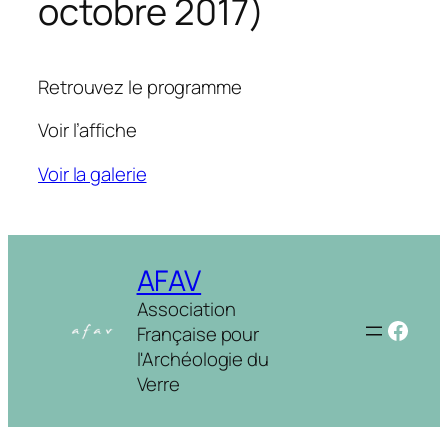
octobre 2017)
Retrouvez le programme
Voir l’affiche
Voir la galerie
AFAV
Association
Face
Française pour
l'Archéologie du
Verre