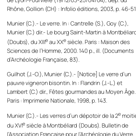
de Lyon-Fourvière (19/12/03-25/04/04), dép. du
Rhône, Gollion (CH) : Infolio éditions, 2003, p. 46-51
Munier (C.).- Le verre.
In
: Cantrelle (S.), Goy (C.),
Munier (C.) dir.-
Le bourg Saint-Martin à Montbéliar
e
e
(Doubs), du XIII
au XX
siècle
. Paris : Maison des
Sciences de l’Homme, 2000. 140 p., ill. (Documents
d’Archéologie Française, 83).
Guilhot (J.-O.), Munier (C.).- [Notice] Le verre d’un
pauvre vigneron bisontin. In : Flandrin (J.-L.) et
Lambert (C.) dir.,
Fêtes gourmandes au Moyen Âge
.
Paris : Imprimerie Nationale, 1998, p. 143.
e
Munier (C.).- Les verres d’un dépotoir de la 2
moiti
e
du XVI
siècle à Montbéliard (Doubs).
Bulletin de
l’Association Française pour l’Archéologie du Verre
.