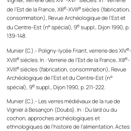
Vignier, verrerie des XIV
-XVI
siècles. In : Verrerie
e
e
de l’Est de la France, XIII
-XVIII
siècles (fabrication,
consommation),
Revue Archéologique de l’Est et
e
du Centre-Es
t (n° spécial), 9
suppl., Dijon 1990, p.
139-148.
e
Munier (C.).- Poligny-lycée Friant, verrerie des XIV
e
e
XVIII
siècles. In : Verrerie de l’Est de la France, XIII
-
e
XVIII
siècles (fabrication, consommation),
Revue
Archéologique de l’Est et du Centre-Es
t (n°
e
spécial), 9
suppl., Dijon 1990, p. 211-222.
Munier (C.).- Les verres médiévaux de la rue de
Vignier à Besançon (Doubs).
In
:
Du lard ou du
cochon, approches archéologiques et
ethnologiques de l’histoire de l’alimentation
. Actes