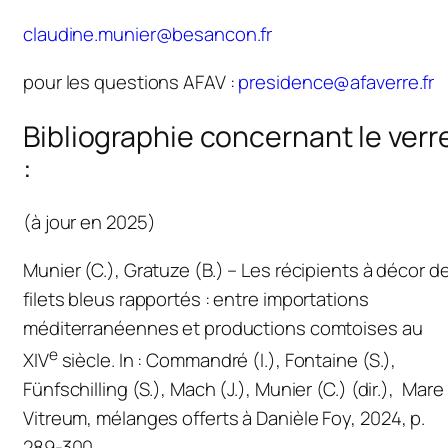
claudine.munier@besancon.fr
pour les questions AFAV :
presidence@afaverre.fr
Bibliographie concernant le verr
:
(à jour en 2025)
Munier (C.), Gratuze (B.) – Les récipients à décor d
filets bleus rapportés : entre importations
méditerranéennes et productions comtoises au
e
XIV
siècle. In : Commandré (I.), Fontaine (S.),
Fünfschilling (S.), Mach (J.), Munier (C.) (dir.),
Mare
Vitreum
, mélanges offerts à Danièle Foy, 2024, p.
289-300.