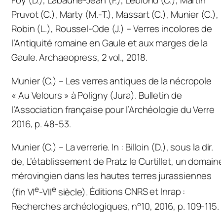
Foy (D.), Labaune-Jean (F.), Leblond (C.), Martin
Pruvot (C.), Marty (M.-T.), Massart (C.), Munier (C.),
Robin (L.), Roussel-Ode (J.) –
Verres incolores de
l’Antiquité romaine en Gaule et aux marges de la
Gaule
. Archaeopress, 2 vol., 2018.
Munier (C.) – Les verres antiques de la nécropole
« Au Velours » à Poligny (Jura).
Bulletin de
l’Association française pour l’Archéologie du Verre
2016, p. 48-53.
Munier (C.) – La verrerie.
In
: Billoin (D.), sous la dir.
de,
L’établissement de Pratz le Curtillet, un domain
mérovingien dans les hautes terres jurassiennes
e
e
(fin VI
-VII
siècle).
Éditions CNRS et Inrap :
Recherches archéologiques, n°10, 2016, p. 109-115.