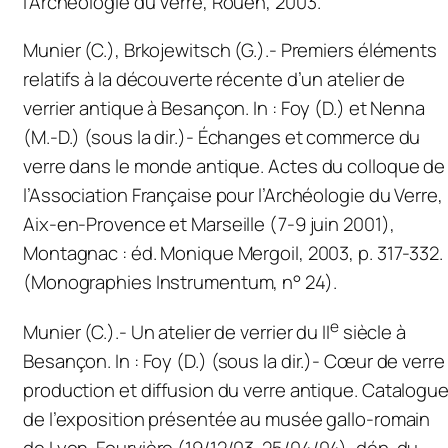
l’Archéologie du Verre
, Rouen, 2003.
Munier (C.), Brkojewitsch (G.).- Premiers éléments
relatifs à la découverte récente d’un atelier de
verrier antique à Besançon. In : Foy (D.) et Nenna
(M.-D.) (sous la dir.)-
Échanges et commerce du
verre dans le monde antique.
Actes du colloque de
l’Association Française pour l’Archéologie du Verre,
Aix-en-Provence et Marseille (7-9 juin 2001),
Montagnac : éd. Monique Mergoil, 2003, p. 317-332.
(Monographies
Instrumentum
, n° 24).
e
Munier (C.).- Un atelier de verrier du II
siècle à
Besançon.
In
: Foy (D.) (sous la dir.)-
Cœur de verre 
production et diffusion du verre antique
. Catalogu
de l’exposition présentée au musée gallo-romain