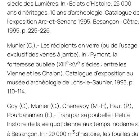
siècle des Lumières.
In
:
Éclats d’Histoire, 25 000
ans d’héritages, 10 ans d’archéologie
. Catalogue d
l’exposition Arc-et-Senans 1995, Besançon : Cêtre
1995, p. 225-226.
Munier (C.).- Les récipients en verre (ou de l’usage
exclusif des verres à jambe).
In
:
Pymont, la
e
e
forteresse oubliée (XIII
-XV
siècles : entre les
Vienne et les Chalon).
Catalogue d’exposition au
musée d’archéologie de Lons-le-Saunier, 1993, p.
110-114.
Goy (C.), Munier (C.), Chenevoy (M.-H), Haut (P.),
Pourbahaman (F.).- Trahi par sa poubelle ! Petite
histoire de la vie quotidienne aux temps modernes
3
à Besançon.
In
:
20 000 m
d’histoire, les fouilles du