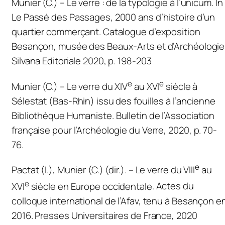
Munier (C.) – Le verre : de la typologie à
l’unicum
. In 
Le Passé des Passages, 2000 ans d’histoire d’un
quartier commerçant. Catalogue d’exposition
Besançon, musée des Beaux-Arts et d’Archéologie
Silvana Editoriale 2020, p. 198-203
e
e
Munier (C.) – Le verre du XIV
au XVI
siècle à
Sélestat (Bas-Rhin) issu des fouilles à l’ancienne
Bibliothèque Humaniste.
Bulletin de l’Association
française pour l’Archéologie du Verre,
2020, p. 70-
76.
e
Pactat (I.), Munier (C.) (dir.). –
Le verre du VIII
au
e
XVI
siècle en Europe occidentale
. Actes du
colloque international de l’Afav, tenu à Besançon e
2016. Presses Universitaires de France, 2020