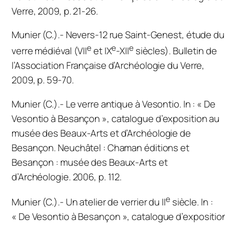
Verre,
2009, p. 21-26.
Munier (C.).- Nevers-12 rue Saint-Genest, étude du
e
e
e
verre médiéval (VII
et IX
-XII
siècles).
Bulletin de
l’Association Française d’Archéologie du Verre
,
2009, p. 59-70.
Munier (C.).- Le verre antique à
Vesontio
. In : «
De
Vesontio
à Besançon
», catalogue d’exposition au
musée des Beaux-Arts et d’Archéologie de
Besançon. Neuchâtel : Chaman éditions et
Besançon : musée des Beaux-Arts et
d’Archéologie. 2006, p. 112.
e
Munier (C.).- Un atelier de verrier du II
siècle. In :
«
De
Vesontio
à Besançon
», catalogue d’expositio