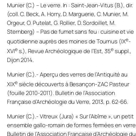
Munier (C.) – Le verre. In : Saint-Jean-Vitus (B.), dir.
(coll. C. Beck, A. Horry, D. Marguerie, C. Munier, M.
Orgeur, O. Putelat, G. Rollier, D. Sordoillet, M.
Sternberg) – Pas de fumet sans feu : cuisine et vie
e
quotidienne auprès des moines de Tournus (IX
-
e
e
XVI
s.),
Revue Archéologique de l’Est
, 35
suppl.,
Dijon 2014.
Munier (C.).- Aperçu des verres de l’Antiquité au
e
XIX
siècle découverts à Besançon-ZAC Pasteur
(fouille 2010-2011).
Bulletin de l’Association
Française d’Archéologie du Verre
, 2013, p. 62-66.
Munier (C.).- Vitreux (Jura) « Sur l’Abîme », un petit
ensemble gallo-romain de formes fermées en verre
Bulletin de l’Association Française d’Archéologie du