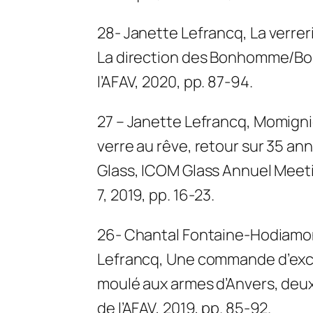
28- Janette Lefrancq,
La verre
La direction des Bonhomme/Bo
l’AFAV, 2020, pp. 87-94.
27 – Janette Lefrancq
,
Momigni
verre au rêve, retour sur 35 an
Glass, ICOM Glass Annuel Meetin
7, 2019, pp. 16-23.
26- Chantal Fontaine-Hodiamo
Lefrancq,
Une commande d’excep
moulé aux armes d’Anvers, deux
de l’AFAV, 2019, pp. 85-92.