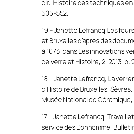
dir.,
Histoire des techniques en
505-552.
19 – Janette Lefrancq,
Les four
et Bruxelles d’après des docume
à 1673
, dans
Les innovations ver
de Verre et Histoire
, 2, 2013, p. 
18 – Janette Lefrancq
,
La verre
d’Histoire de Bruxelles
, Sèvres,
Musée National de Céramique, 21
17 – Janette Lefrancq,
Travail e
service des Bonhomme
, Bulleti