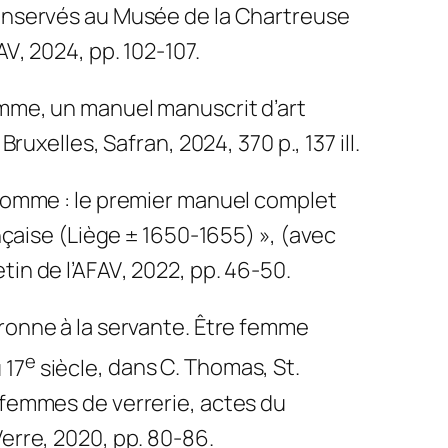
onservés au Musée de la Chartreuse
FAV
, 2024, pp. 102-107.
omme, un manuel manuscrit d’art
, Bruxelles, Safran, 2024, 370 p., 137 ill.
nhomme : le premier manuel complet
ançaise (Liège ± 1650-1655) », (avec
etin de l’AFAV
, 2022, pp. 46-50.
tronne à la servante. Être femme
e
 17
siècle
, dans C. Thomas, St.
femmes de verrerie
, actes du
erre, 2020, pp. 80-86.