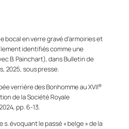
 le bocal en verre gravé d’armoiries et
llement identifiés comme une
vec B. Painchart), dans
Bulletin de
is
, 2025, sous presse.
e
popée verrière des Bonhomme au XVII
ation de la Société Royale
 2024, pp. 6-13.
 s. évoquant le passé « belge » de la