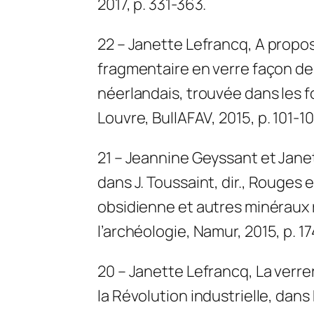
2017, p. 331-363.
22 – Janette Lefrancq
,
A propos
fragmentaire en verre façon de
néerlandais, trouvée dans les f
Louvre
,
BullAFAV
, 2015, p. 101-10
21 – Jeannine Geyssant et Jane
dans J. Toussaint, dir.,
Rouges et
obsidienne et autres minéraux r
l’archéologie
, Namur, 2015, p. 1
20 – Janette Lefrancq
,
La verre
la Révolution industrielle
, dans