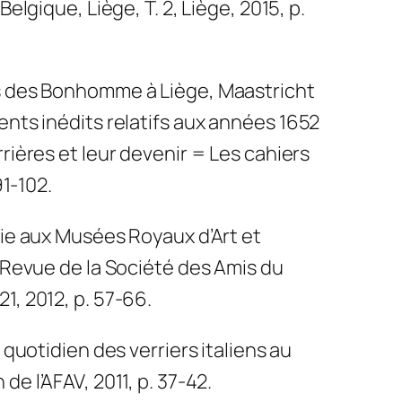
 Belgique
, Liège, T. 2, Liège, 2015, p.
s des Bonhomme à Liège, Maastricht
nts inédits relatifs aux années 1652
rières et leur devenir
=
Les cahiers
91-102.
rie aux Musées Royaux d’Art et
 Revue de la Société des Amis du
, 2012, p. 57-66.
t quotidien des verriers italiens au
n de l’AFAV, 2011, p. 37-42.