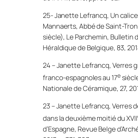
25- Janette Lefrancq,
Un calic
Mannaerts, Abbé de Saint-Trond
siècle)
, Le Parchemin, Bulletin 
Héraldique de Belgique, 83, 20
24 – Janette Lefrancq
,
Verres g
e
franco-espagnoles au 17
siècl
Nationale de Céramique, 27, 201
23 – Janette Lefrancq
,
Verres d
dans la deuxième moitié du XVII
d’Espagne
, Revue Belge d’Archéo