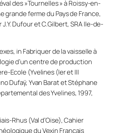
diéval des »Tournelles » à Roissy-en-
une grande ferme du Pays de France,
J.Y. Dufour et C.Gilbert, SRA Ile-de-
exes, in Fabriquer de la vaisselle à
logie d’un centre de production
e-Ecole (Yvelines (Ier et III
uno Dufaÿ, Yvan Barat et Stéphane
partemental des Yvelines, 1997,
iais-Rhus (Val d’Oise), Cahier
héologique du Vexin Français