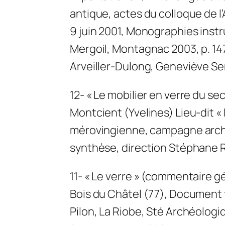
antique, actes du colloque de l
9 juin 2001, Monographies ins
Mergoil, Montagnac 2003, p. 147
Arveiller-Dulong, Geneviève Se
12- « Le mobilier en verre du sec
Montcient (Yvelines) Lieu-dit «
mérovingienne, campagne arch
synthèse, direction Stéphane
11- « Le verre » (commentaire 
Bois du Châtel (77), Document f
Pilon, La Riobe, Sté Archéolog