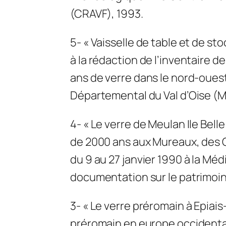
(CRAVF), 1993.
5- « Vaisselle de table et de st
à la rédaction de l’inventaire de
ans de verre dans le nord-oues
Départemental du Val d’Oise (
4- « Le verre de Meulan Ile Bell
de 2000 ans aux Mureaux, des 
du 9 au 27 janvier 1990 à la M
documentation sur le patrimoine
3- « Le verre préromain à Epiais-
préromain en europe occidental