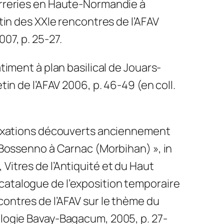
erreries en Haute-Normandie à
etin des XXIe rencontres de l’AFAV
07, p. 25-27.
âtiment à plan basilical de Jouars-
tin de l’AFAV 2006, p. 46-49 (en coll.
 fixations découverts anciennement
s Bossenno à Carnac (Morbihan) », in
Vitres de l’Antiquité et du Haut
atalogue de l’exposition temporaire
ontres de l’AFAV sur le thème du
ologie Bavay-Bagacum, 2005, p. 27-