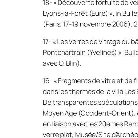
18- « Découverte fortuite de v
Lyons-la-Forêt (Eure) », in Bull
(Paris, 17-19 novembre 2006), 20
17- « Les verres de vitrage du b
Pontchartrain (Yvelines) », Bulle
avec O. Blin).
16- « Fragments de vitre et de
dans les thermes de la villa Le
De transparentes spéculations, 
Moyen Age (Occident-Orient), c
en liaison avec les 20èmes Renc
verre plat, Musée/Site d’Arché