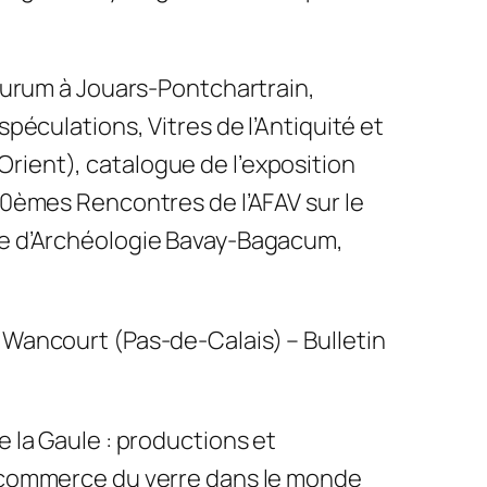
odurum à Jouars-Pontchartrain,
spéculations, Vitres de l’Antiquité et
ient), catalogue de l’exposition
20èmes Rencontres de l’AFAV sur le
te d’Archéologie Bavay-Bagacum,
 Wancourt (Pas-de-Calais) – Bulletin
e la Gaule : productions et
t commerce du verre dans le monde