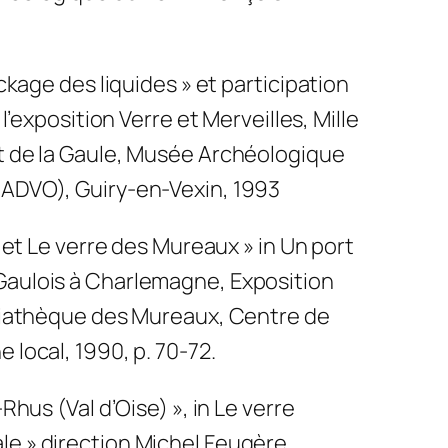
ockage des liquides » et participation
 l’exposition Verre et Merveilles, Mille
t de la Gaule, Musée Archéologique
MADVO), Guiry-en-Vexin, 1993
e et Le verre des Mureaux » in Un port
Gaulois à Charlemagne, Exposition
édiathèque des Mureaux, Centre de
 local, 1990, p. 70-72.
Rhus (Val d’Oise) », in Le verre
e » direction Michel Feugère,