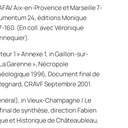
’AFAV Aix-en-Provence et Marseille 7-
trumentum 24, éditions Monique
-160. (En coll. avec Véronique
nnequier).
teur 1 » Annexe 1, in Gaillon-sur-
 La Garenne », Nécropole
éologique 1996, Document final de
 Regnard, CRAVF Septembre 2001.
général), in Vieux-Champagne / Le
inal de synthèse, direction Fabien
ique et Historique de Châteaubleau,