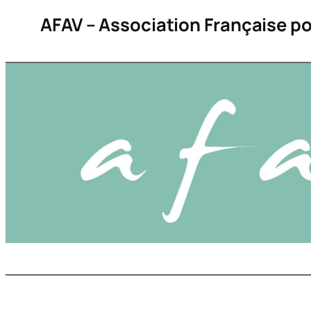
Aller
AFAV – Association Française po
au
contenu