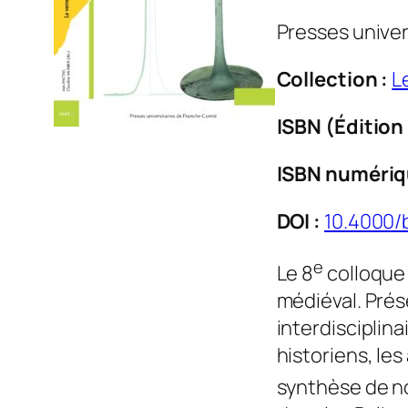
Presses unive
Collection :
L
ISBN (Édition
ISBN numériq
DOI :
10.4000/
e
Le 8
colloque 
médiéval. Pré
interdisciplin
historiens, le
synthèse de no