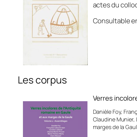
actes du collo
Consultable en
Les corpus
Verres incolor
Danièle Foy, Fran
Claudine Munier,
marges de la Gaul