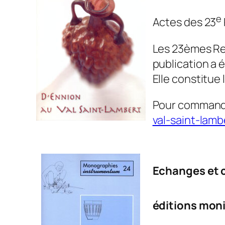
e
Actes des 23
Les 23èmes Ren
publication a é
Elle constitue 
Pour commander
val-saint-lamb
Echanges et 
éditions mon