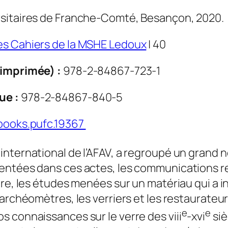
rsitaires de Franche-Comté, Besançon, 2020.
es Cahiers de la MSHE Ledoux
| 40
 imprimée) :
978-2-84867-723-1
ue :
978-2-84867-840-5
books.pufc.19367
international de l’AFAV, a regroupé un grand 
sentées dans ces actes, les communications r
aire, les études menées sur un matériau qui a 
s archéomètres, les verriers et les restaurate
e
e
s connaissances sur le verre des viii
-xvi
siè