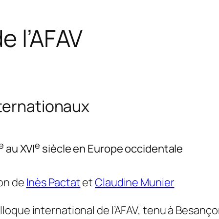
e l’AFAV
nternationaux
e
e
au XVI
siècle en Europe occidentale
ion de
Inès Pactat
et
Claudine Munier
lloque international de l’AFAV, tenu à Besanç