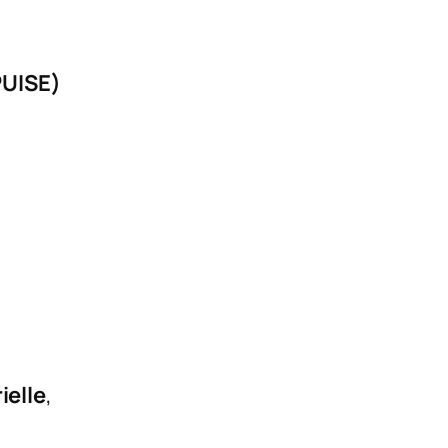
PUISE)
ielle
,