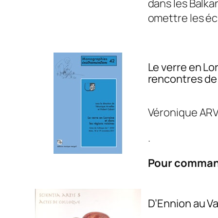
dans les Balka
omettre les éc
Le verre en Lo
rencontres de 
Véronique ARVEI
.
Pour comman
D’Ennion au Va