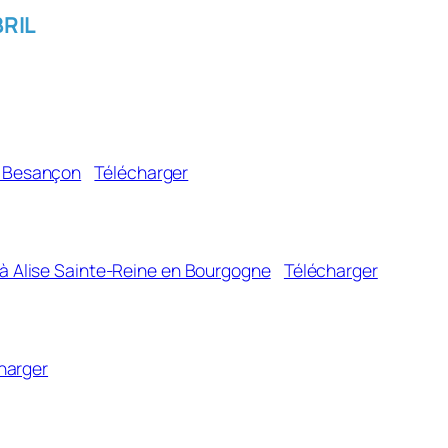
BRIL
à Besançon
Télécharger
s à Alise Sainte-Reine en Bourgogne
Télécharger
harger