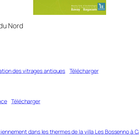
 du Nord
ation des vitrages antiques
Télécharger
nce
Télécharger
ciennement dans les thermes de la villa Les Bossenno à 