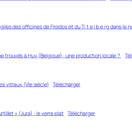
es des officines de Froidos et du Ti t e l b e rg dans le no
 trouvés à Huy (Belgique) : une production locale ?
Té
s vitraux (VIe siècle)
Télécharger
illet » (Jura) : le verre plat
Télécharger