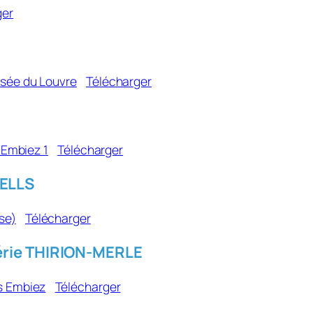
ger
usée du Louvre
Télécharger
t Embiez 1
Télécharger
BELLS
se)
Télécharger
lérie THIRION-MERLE
es Embiez
Télécharger