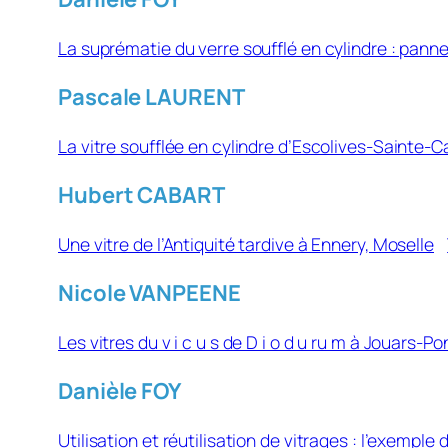
La suprématie du verre soufflé en cylindre : panne
Pascale LAURENT
La vitre soufflée en cylindre d’Escolives-Sainte-C
Hubert CABART
Une vitre de l’Antiquité tardive à Ennery, Moselle
Nicole VANPEENE
Les vitres du v i c u s de D i o d u ru m à Jouars-P
Danièle FOY
Utilisation et réutilisation de vitrages : l’exemple 