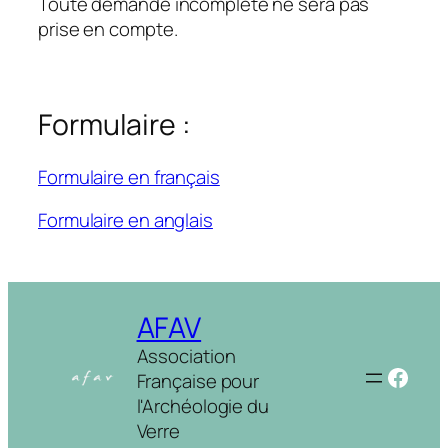
Toute demande incomplète ne sera pas
prise en compte.
Formulaire :
Formulaire en français
Formulaire en anglais
AFAV
Association
Face
Française pour
l'Archéologie du
Verre