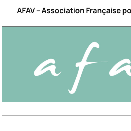
Aller
AFAV – Association Française po
au
contenu